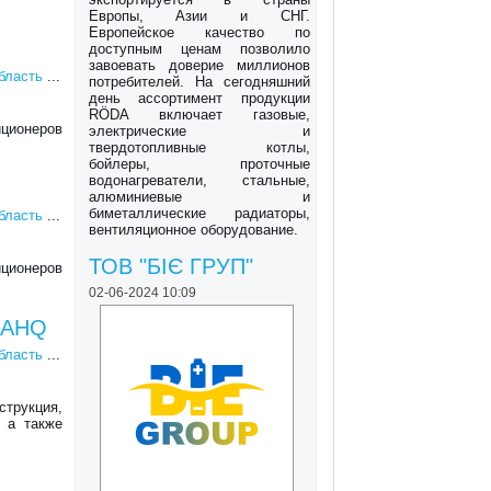
Европы, Азии и СНГ.
Европейское качество по
доступным ценам позволило
завоевать доверие миллионов
область
...
потребителей. На сегодняшний
день ассортимент продукции
RÖDA включает газовые,
ционеров
электрические и
твердотопливные котлы,
бойлеры, проточные
водонагреватели, стальные,
алюминиевые и
биметаллические радиаторы,
область
...
вентиляционное оборудование.
ТОВ "БІЄ ГРУП"
ционеров
02-06-2024 10:09
18AHQ
область
...
струкция,
 а также