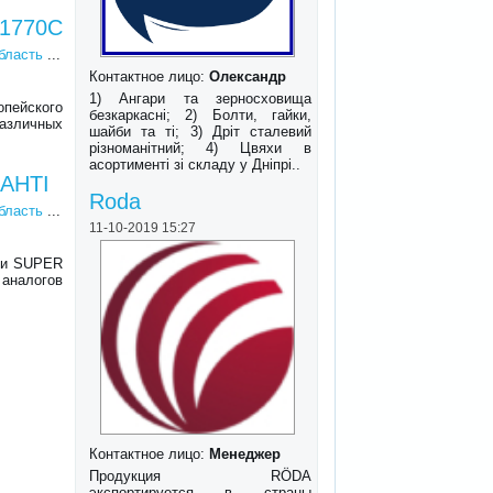
-1770C
область
...
Контактное лицо:
Олександр
1) Ангари та зерносховища
пейского
безкаркасні; 2) Болти, гайки,
азличных
шайби та ті; 3) Дріт сталевий
різноманітний; 4) Цвяхи в
асортименті зі складу у Дніпрі..
8AHTI
Roda
область
...
11-10-2019 15:27
йки SUPER
алогов
Контактное лицо:
Менеджер
Продукция RÖDA
экспортируется в страны