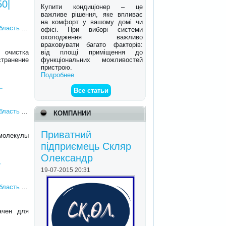
0|
Купити кондиціонер – це
важливе рішення, яке впливає
на комфорт у вашому домі чи
область
...
офісі. При виборі системи
охолодження важливо
враховувати багато факторів:
від площі приміщення до
 очистка
функціональних можливостей
транение
пристрою.
Подробнее
-
Все статьи
область
...
КОМПАНИИ
Приватний
 молекулы
підприємець Скляр
Олександр
-
19-07-2015 20:31
область
...
ачен для