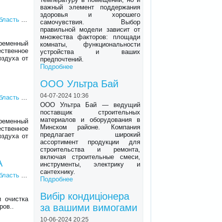
важный элемент поддержания
здоровья и хорошего
область
...
самочувствия. Выбор
правильной модели зависит от
множества факторов: площади
ременный
комнаты, функциональности
ственное
устройства и ваших
оздуха от
предпочтений.
Подробнее
ООО Ультра Бай
04-07-2024 10:36
область
...
ООО Ультра Бай — ведущий
поставщик строительных
материалов и оборудования в
ременный
Минском районе. Компания
ственное
предлагает широкий
оздуха от
ассортимент продукции для
строительства и ремонта,
включая строительные смеси,
A
инструменты, электрику и
сантехнику.
область
...
Подробнее
Вибір кондиціонера
 очистка
за вашими вимогами
ров..
10-06-2024 20:25