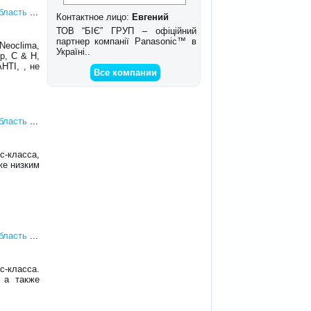
область
...
Контактное лицо:
Евгений
ТОВ “БІЄ” ГРУП – офіційний
партнер компанії Panasonic™ в
Neoclima,
Україні..
р, C & H,
HTI, , не
Все компании
область
...
с-класса,
же низким
область
...
с-класса.
 а также